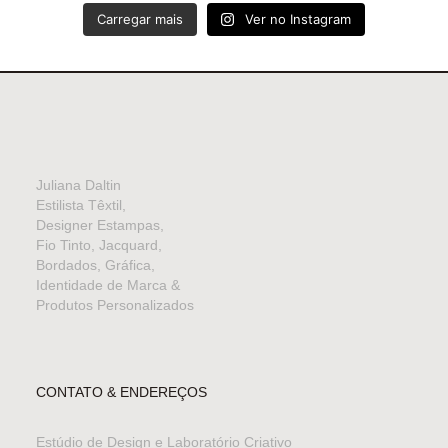
Carregar mais
Ver no Instagram
Juliana Daltin
Estilista Têxtil,
Designer Estampas,
Fio Tinto, Jacquard,
Bordados, Gráfica,
Identidade de Marca &
Produtos Personalizados
CONTATO & ENDEREÇOS
Estúdio de Design e Laboratório Criativo