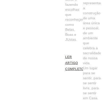
representando
fazendo
a
escolhas
construção
que
de uma
reconheçemos
área única
como
e pessoal,
Belas,
de um
Boas e
ambiente
JUstas.
que
celebra a
sacralidade
LER
de nossa
vida.
ARTIGO
Um lugar
COMPLETO
para se
sentir, para
se sentir
livre, para
se sentir
em Casa.