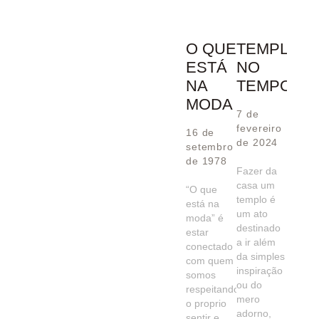
O QUE
TEMPLO
ESTÁ
NO
NA
TEMPO
MODA
7 de
fevereiro
16 de
de 2024
setembro
de 1978
Fazer da
casa um
“O que
templo é
está na
um ato
moda” é
destinado
estar
a ir além
conectado
da simples
com quem
inspiração
somos
ou do
respeitando
mero
o proprio
adorno,
sentir e