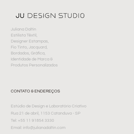
Juliana Daltin
Estilista Têxtil,
Designer Estampas,
Fio Tinto, Jacquard,
Bordados, Gráfica,
Identidade de Marca &
Produtos Personalizados
CONTATO & ENDEREÇOS
Estúdio de Design e Laboratório Criativo
Rua 21 de abril, 1153 Catanduva - SP
Tel: +55 11 91854 3330
Email: info@julianadaltin.com