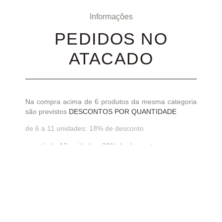
Informações
PEDIDOS NO
ATACADO
Na compra acima de 6 produtos da mesma categoria
são previstos
DESCONTOS POR QUANTIDADE
de 6 a 11 unidades: 18% de desconto
a partir de 12 unidades: 30% de desconto
Entre em contato conosco via whatsapp +55 (11)
91854 3330 para mais informações.
MONOGRAMA -
PERSONALIZADOS