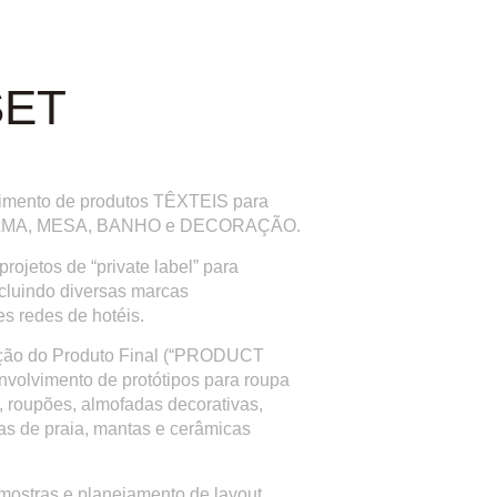
SET
imento de produtos TÊXTEIS para
AMA, MESA, BANHO e DECORAÇÃO.
rojetos de “private label” para
incluindo diversas marcas
es redes de hotéis.
ção do Produto Final (“PRODUCT
olvimento de protótipos para roupa
 roupões, almofadas decorativas,
has de praia, mantas e cerâmicas
ostras e planejamento de layout