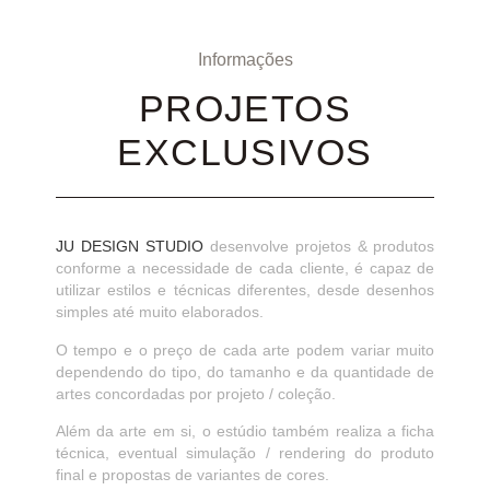
Informações
PROJETOS
EXCLUSIVOS
JU DESIGN STUDIO
desenvolve projetos & produtos
conforme a necessidade de cada cliente, é capaz de
utilizar estilos e técnicas diferentes, desde desenhos
simples até muito elaborados.
O tempo e o preço de cada arte podem variar muito
dependendo do tipo, do tamanho e da quantidade de
artes concordadas por projeto / coleção.
Além da arte em si, o estúdio também realiza a ficha
técnica, eventual simulação / rendering do produto
final e propostas de variantes de cores.