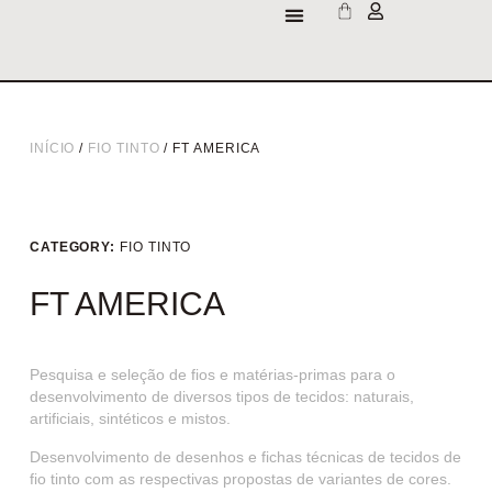
INÍCIO
/
FIO TINTO
/ FT AMERICA
CATEGORY:
FIO TINTO
FT AMERICA
Pesquisa e seleção de fios e matérias-primas para o
desenvolvimento de diversos tipos de tecidos: naturais,
artificiais, sintéticos e mistos.
Desenvolvimento de desenhos e fichas técnicas de tecidos de
fio tinto com as respectivas propostas de variantes de cores.