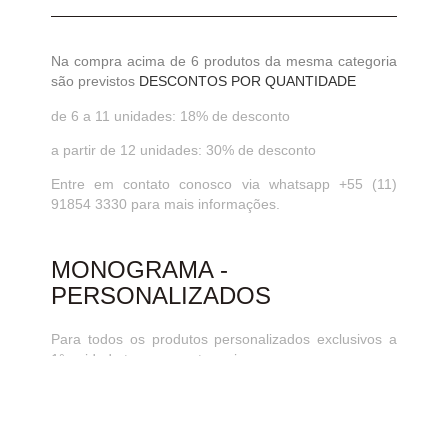
Na compra acima de 6 produtos da mesma categoria
são previstos
DESCONTOS POR QUANTIDADE
de 6 a 11 unidades: 18% de desconto
a partir de 12 unidades: 30% de desconto
Entre em contato conosco via whatsapp +55 (11)
91854 3330 para mais informações.
MONOGRAMA -
PERSONALIZADOS
Para todos os produtos personalizados exclusivos a
1° unidade tem um custo maior.
A partir da 2°unidade do mesmo produto serà
aplicado um desconto.