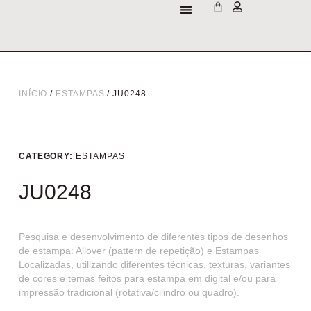
INÍCIO
/
ESTAMPAS
/ JU0248
CATEGORY:
ESTAMPAS
JU0248
Pesquisa e desenvolvimento de diferentes tipos de desenhos
de estampa: Allover (pattern de repetição) e Estampas
Localizadas, utilizando diferentes técnicas, texturas, variantes
de cores e temas feitos para estampa em digital e/ou para
impressão tradicional (rotativa/cilindro ou quadro).