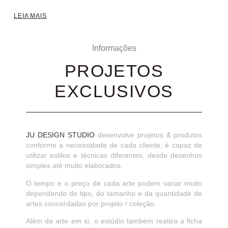
LEIA MAIS
Informações
PROJETOS
EXCLUSIVOS
JU DESIGN STUDIO
desenvolve projetos & produtos
conforme a necessidade de cada cliente, é capaz de
utilizar estilos e técnicas diferentes, desde desenhos
simples até muito elaborados.
O tempo e o preço de cada arte podem variar muito
dependendo do tipo, do tamanho e da quantidade de
artes concordadas por projeto / coleção.
Além da arte em si, o estúdio também realiza a ficha