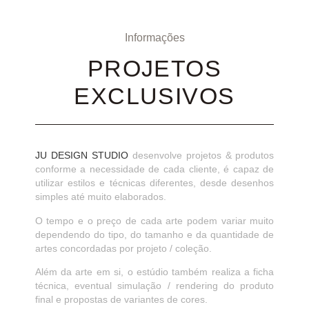
Informações
PROJETOS
EXCLUSIVOS
JU DESIGN STUDIO
desenvolve projetos & produtos
conforme a necessidade de cada cliente, é capaz de
utilizar estilos e técnicas diferentes, desde desenhos
simples até muito elaborados.
O tempo e o preço de cada arte podem variar muito
dependendo do tipo, do tamanho e da quantidade de
artes concordadas por projeto / coleção.
Além da arte em si, o estúdio também realiza a ficha
técnica, eventual simulação / rendering do produto
final e propostas de variantes de cores.