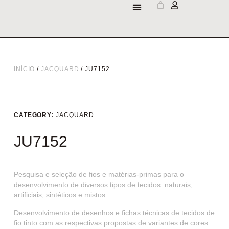
INÍCIO
/
JACQUARD
/ JU7152
CATEGORY:
JACQUARD
JU7152
Pesquisa e seleção de fios e matérias-primas para o
desenvolvimento de diversos tipos de tecidos: naturais,
artificiais, sintéticos e mistos.
Desenvolvimento de desenhos e fichas técnicas de tecidos de
fio tinto com as respectivas propostas de variantes de cores.