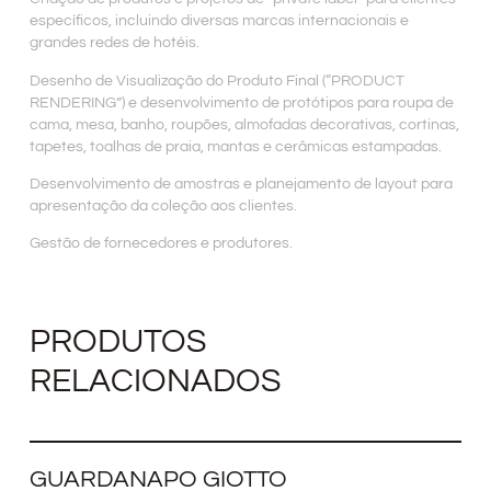
específicos, incluindo diversas marcas internacionais e
grandes redes de hotéis.
Desenho de Visualização do Produto Final (“PRODUCT
RENDERING”) e desenvolvimento de protótipos para roupa de
cama, mesa, banho, roupões, almofadas decorativas, cortinas,
tapetes, toalhas de praia, mantas e cerâmicas estampadas.
Desenvolvimento de amostras e planejamento de layout para
apresentação da coleção aos clientes.
Gestão de fornecedores e produtores.
PRODUTOS
RELACIONADOS
GUARDANAPO GIOTTO