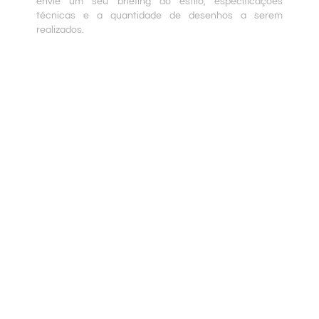
envie um seu briefing do estilo, especificações
técnicas e a quantidade de desenhos a serem
realizados.