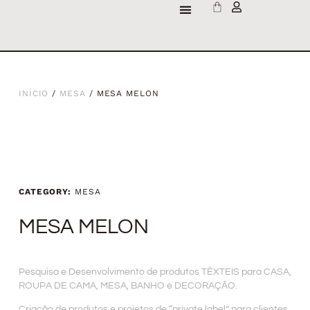
INÍCIO
/
MESA
/ MESA MELON
CATEGORY:
MESA
MESA MELON
Pesquisa e Desenvolvimento de produtos TÊXTEIS para CASA,
ROUPA DE CAMA, MESA, BANHO e DECORAÇÃO.
Criação de produtos e projetos de “private label” para clientes