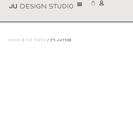
INÍCIO
/
FIO TINTO
/ FT-JU7109