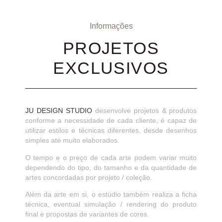
Informações
PROJETOS
EXCLUSIVOS
JU DESIGN STUDIO
desenvolve projetos & produtos
conforme a necessidade de cada cliente, é capaz de
utilizar estilos e técnicas diferentes, desde desenhos
simples até muito elaborados.
O tempo e o preço de cada arte podem variar muito
dependendo do tipo, do tamanho e da quantidade de
artes concordadas por projeto / coleção.
Além da arte em si, o estúdio também realiza a ficha
técnica, eventual simulação / rendering do produto
final e propostas de variantes de cores.