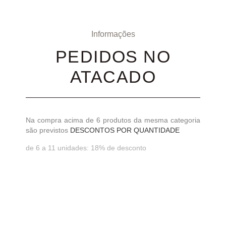
Informações
PEDIDOS NO
ATACADO
Na compra acima de 6 produtos da mesma categoria
são previstos
DESCONTOS POR QUANTIDADE
de 6 a 11 unidades: 18% de desconto
a partir de 12 unidades: 30% de desconto
Entre em contato conosco via whatsapp +55 (11)
91854 3330 para mais informações.
MONOGRAMA -