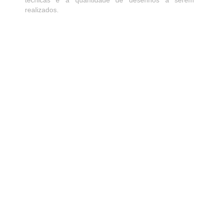
técnicas e a quantidade de desenhos a serem
realizados.