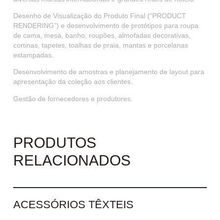
Desenho de Visualização do Produto Final (“PRODUCT
RENDERING”) e desenvolvimento de protótipos para roupa
de cama, mesa, banho, roupões, almofadas decorativas,
cortinas, tapetes, toalhas de praia, mantas e porcelanas
estampadas.
Desenvolvimento de amostras e planejamento de layout para
apresentação da coleção aos clientes.
Gestão de fornecedores e produtores.
PRODUTOS
RELACIONADOS
ACESSÓRIOS TÊXTEIS