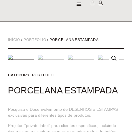
INÍCIO
/
PORTFOLIO
/ PORCELANA ESTAMPADA
CATEGORY:
PORTFOLIO
PORCELANA ESTAMPADA
Pesquisa e Desenvolvimento de DESENHOS e ESTAMPAS
exclusivas para diferentes tipos de produtos.
Projetos “private label” para clientes específicos, incluindo
diversas marcas internacionais e grandes redes de hotéis.