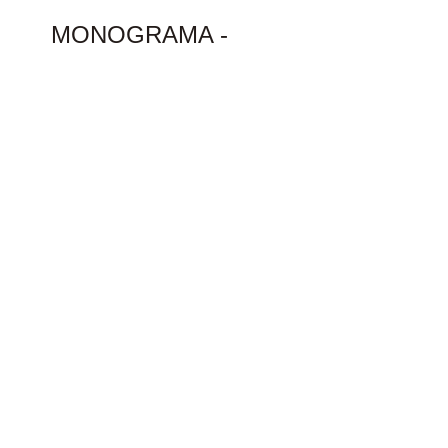
MONOGRAMA -
PERSONALIZADOS
Para todos os produtos personalizados exclusivos a
1° unidade tem um custo maior.
A partir da 2°unidade do mesmo produto serà
aplicado um desconto.