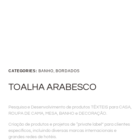
CATEGORIES:
BANHO
,
BORDADOS
TOALHA ARABESCO
Pesquisa e Desenvolvimento de produtos TÊXTEIS para CASA,
ROUPA DE CAMA, MESA, BANHO e DECORAÇÃO.
Criação de produtos e projetos de “private label” para clientes
específicos, incluindo diversas marcas internacionais e
grandes redes de hotéis.