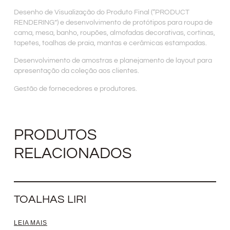
Desenho de Visualização do Produto Final (“PRODUCT
RENDERING”) e desenvolvimento de protótipos para roupa de
cama, mesa, banho, roupões, almofadas decorativas, cortinas,
tapetes, toalhas de praia, mantas e cerâmicas estampadas.
Desenvolvimento de amostras e planejamento de layout para
apresentação da coleção aos clientes.
Gestão de fornecedores e produtores.
PRODUTOS
RELACIONADOS
TOALHAS LIRI
LEIA MAIS